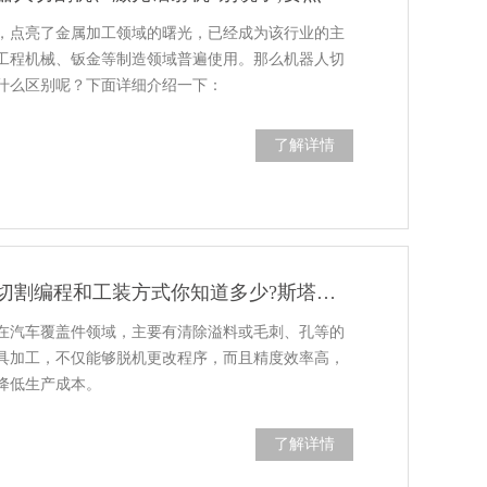
，点亮了金属加工领域的曙光，已经成为该行业的主
工程机械、钣金等制造领域普遍使用。那么机器人切
什么区别呢？下面详细介绍一下：
了解详情
常见的三维激光切割编程和工装方式你知道多少?斯塔克为您一一解答!
在汽车覆盖件领域，主要有清除溢料或毛刺、孔等的
具加工，不仅能够脱机更改程序，而且精度效率高，
降低生产成本。
了解详情