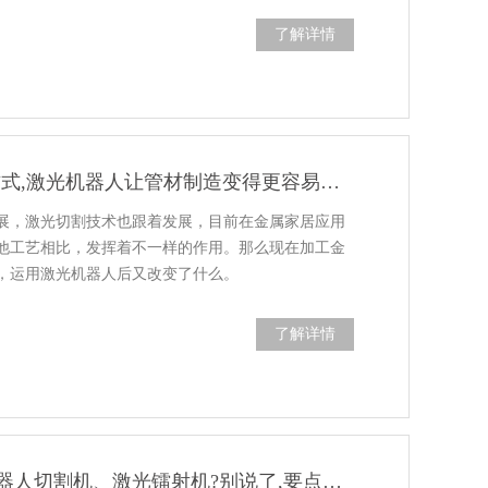
了解详情
改变工序!创意方式,激光机器人让管材制造变得更容易、方便!
展，激光切割技术也跟着发展，目前在金属家居应用
他工艺相比，发挥着不一样的作用。那么现在加工金
，运用激光机器人后又改变了什么。
了解详情
你竟然辨不清机器人切割机、激光镭射机?别说了,要点全在这,快收好!