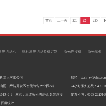
首页
上一页
223
224
225
激光切割机
非标激光切割专机定制
激光焊接机
激光熔覆
机器人有限公司
邮箱：stark_zy@sina.co
山雨山经济开发区智能装备产业园8栋
24小时服务热线：400-181
1613号-1
主营：三维激光切割机 激光焊接
传真号码：0555-282316
百度统计