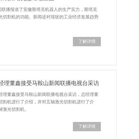
马鞍山新闻联播报道了安徽斯塔克机器人的生产实力，斯塔克
光切割机的功能。新闻还对现状的工业经济发展趋势
了解详情
经理董鑫接受马鞍山新闻联播电视台采访
经理董鑫接受马鞍山新闻联播电视台采访，总经理董
切割机进行了介绍，并对五轴激光切割机进行了介
解激光切割机。
了解详情