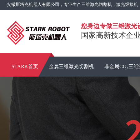
安徽斯塔克机器人有限公司，专业生产三维激光切割机，激光焊接机
您身边专做三维激光
国家高新技术企业 
STARK首页
金属三维激光切割机
非金属CO₂三