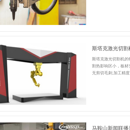
斯塔克激光切割
斯塔克激光切割机的
割热影响区小，板材变形
无剪切毛刺;加工精
马鞍山新闻联播