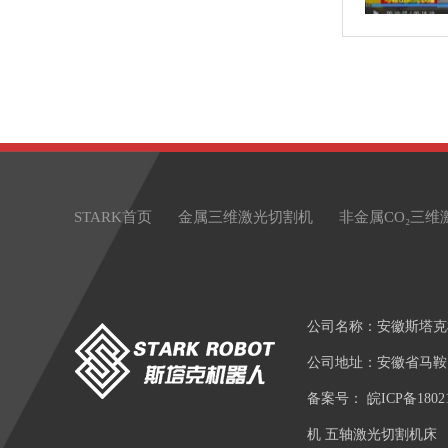
STARK首页
金属三维激光切割机
非金属CO₂三维
公司名称：安徽斯塔克
公司地址：安徽省马鞍
备案号：
皖ICP备1802
机 五轴激光切割机床