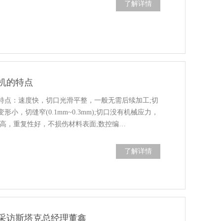
了解详情
机的特点
特点：速度快，切口光滑平整，一般无需后续加工;切
小，切缝窄(0.1mm~0.3mm);切口没有机械应力，
度高，重复性好，不损伤材料表面;数控编…
了解详情
采访斯塔克总经理董鑫