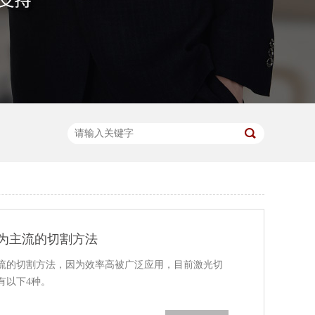
为主流的切割方法
流的切割方法，因为效率高被广泛应用，目前激光切
有以下4种。