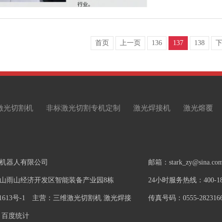
首页
上一页
136
137
138
激光切割机
非标激光切割专机定制
激光焊接机
激光熔覆
机器人有限公司
邮箱：stark_zy@sina.co
山雨山经济开发区智能装备产业园8栋
24小时服务热线：400-181
1613号-1
主营：三维激光切割机 激光焊接
传真号码：0555-282316
百度统计