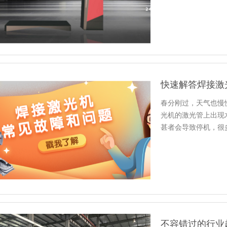
春分刚过，天气也慢
光机的激光管上出现
甚者会导致停机，很
光就为您…