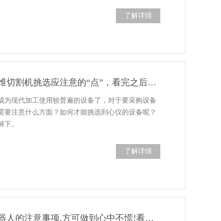
了解详情
【分享】激光三维切割机挑选应注意的“点”，看完之后不再慌！
成为现代加工使用较普遍的设备了，对于要采购设备
需要注意什么方面？如何才能挑选到心仪的设备呢？
解下。
了解详情
掌握激光焊接机器人的注意事项,方可做到心中不慌!看你是否拖了后腿?