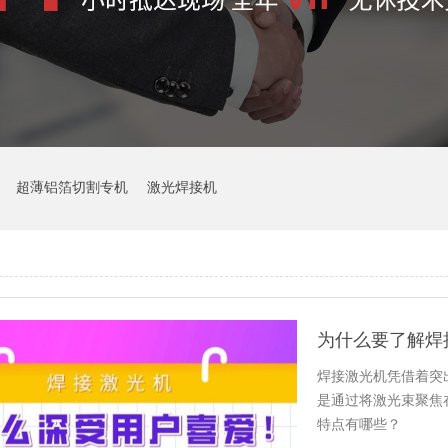
超薄铝箔切割专机
激光焊接机
焊接激光机凭借着突
是通过将激光束聚焦
特点有哪些？