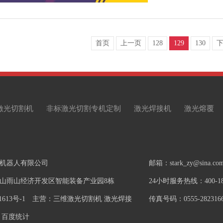
首页
上一页
128
129
130
激光切割机
非标激光切割专机定制
激光焊接机
激光熔覆
机器人有限公司
邮箱：stark_zy@sina.co
山雨山经济开发区智能装备产业园8栋
24小时服务热线：400-181
1613号-1
主营：三维激光切割机 激光焊接
传真号码：0555-282316
百度统计