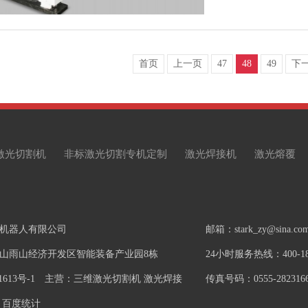
首页
上一页
47
48
49
下
激光切割机
非标激光切割专机定制
激光焊接机
激光熔覆
机器人有限公司
邮箱：stark_zy@sina.co
山雨山经济开发区智能装备产业园8栋
24小时服务热线：400-181
1613号-1
主营：三维激光切割机 激光焊接
传真号码：0555-282316
百度统计