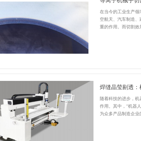
在当今的工业生产领
空航天、汽车制造、
重的作用。而切割效
介绍等离…
焊缝晶莹剔透：
随着科技的进步，机
作用。其中，“机器
为众多产品制造企业
向您普…