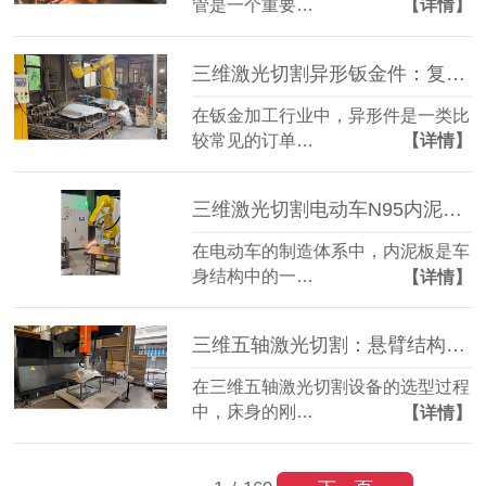
管是一个重要…
【详情】
三维激光切割异形钣金件：复杂轮廓一机成型
在钣金加工行业中，异形件是一类比
较常见的订单…
【详情】
三维激光切割电动车N95内泥板：复杂曲面准确成型
在电动车的制造体系中，内泥板是车
身结构中的一…
【详情】
三维五轴激光切割：悬臂结构全铸件床身，搭配柏楚系统更实用
在三维五轴激光切割设备的选型过程
中，床身的刚…
【详情】